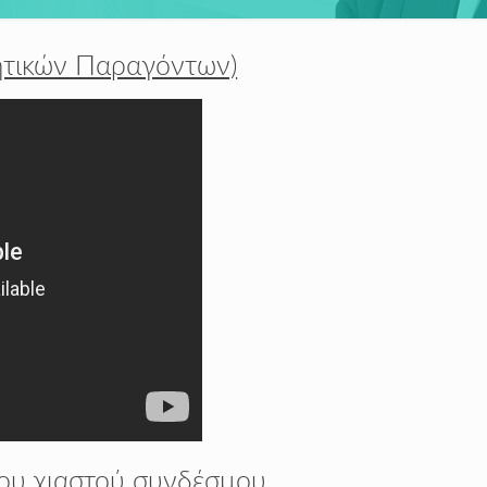
ξητικών Παραγόντων)
ιου χιαστού συνδέσμου